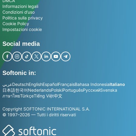
DMCA
Informazioni legali
Condizioni d’uso
Politica sulla privacy
Cookie Policy
Impostazioni cookie
Social media
Softonic in:
عربي
Deutsch
English
Español
Français
Bahasa Indonesia
Italiano
日本語
한국어
Nederlands
Polski
Português
Русский
Svenska
ภาษาไทย
Türkçe
Tiếng Việt
中文
Copyright SOFTONIC INTERNATIONAL S.A.
© 1997–2026 — Tutti i diritti riservati