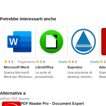
Potrebbe interessarti anche
3.3
Pagamento
3.9
Gratis
4.3
Gratis
3
Microsoft Word
LibreOffice
Supremo
Ado
Scarica Microsoft
La suite di
Una soluzione di
Scar
Word per Windows: Il
produttività
desktop remoto
Read
leggendario
completamente
gratuita e affidabile
Wind
elaboratore di testi è
gratuita
com
pronto per l'azione
Alternative a
eXPert PDF Reader
PDF Reader Pro - Document Expert